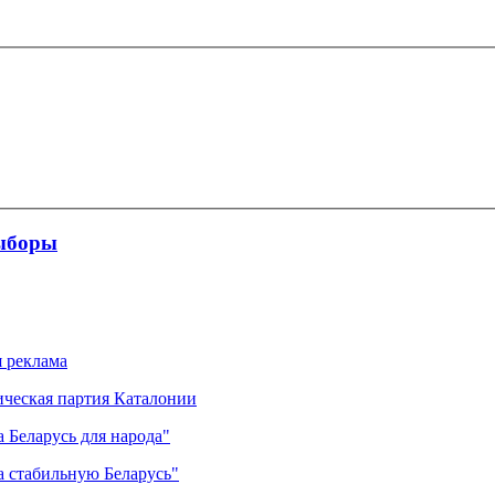
ыборы
я реклама
ическая партия Каталонии
 Беларусь для народа"
а стабильную Беларусь"