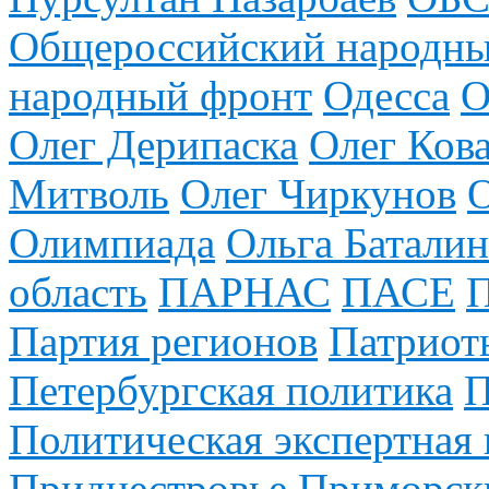
Общероссийский народны
народный фронт
Одесса
О
Олег Дерипаска
Олег Ков
Митволь
Олег Чиркунов
Олимпиада
Ольга Баталин
область
ПАРНАС
ПАСЕ
Партия регионов
Патриот
Петербургская политика
П
Политическая экспертная 
Приднестровье
Приморск