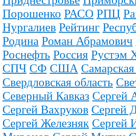
Порошенко
РАСО
РПЦ
Ра
Нургалиев
Рейтинг
Респу
Родина
Роман Абрамович
Роснефть
Россия
Рустэм 
СПЧ
СФ
США
Самарская
Свердловская область
Све
Северный Кавказ
Сергей 
Сергей Вахруков
Сергей 
Сергей Железняк
Сергей 