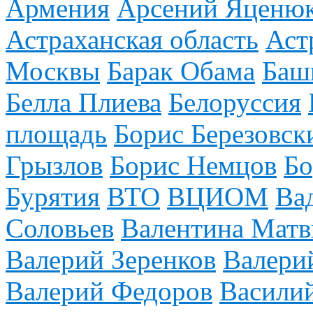
Армения
Арсений Яценю
Астраханская область
Аст
Москвы
Барак Обама
Баш
Белла Плиева
Белоруссия
площадь
Борис Березовск
Грызлов
Борис Немцов
Бо
Бурятия
ВТО
ВЦИОМ
Ва
Соловьев
Валентина Матв
Валерий Зеренков
Валери
Валерий Федоров
Васили