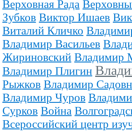
Верховная Рада
Верховны
Зубков
Виктор Ишаев
Вик
Виталий Кличко
Владими
Владимир Васильев
Влади
Жириновский
Владимир 
Влади
Владимир Плигин
Рыжков
Владимир Садов
Владимир Чуров
Владими
Сурков
Война
Волгоградс
Всероссийский центр изу