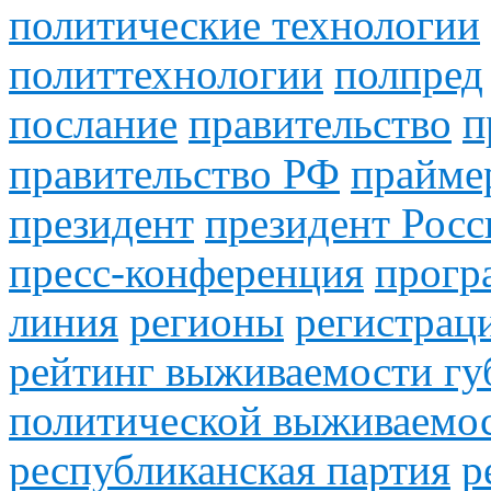
политические технологии
политтехнологии
полпред
послание
правительство
п
правительство РФ
прайме
президент
президент Росс
пресс-конференция
прогр
линия
регионы
регистрац
рейтинг выживаемости гу
политической выживаемос
республиканская партия
р