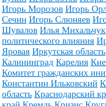
Игорь Морозов
Игорь Ор
Сечин
Игорь Слюняев
Иг
Шувалов
Илья Михальчук
политического влияния
И
Яровая
Иркутская область
Калининград
Карелия
Кие
Комитет гражданских ини
Константин Ильковский
К
область
Краснодарский к
край
Кремль
Кризис
Круг