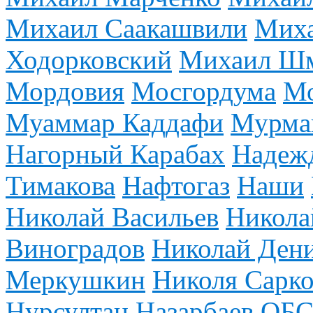
Михаил Саакашвили
Миха
Ходорковский
Михаил Ш
Мордовия
Мосгордума
Мо
Муаммар Каддафи
Мурман
Нагорный Карабах
Надежд
Тимакова
Нафтогаз
Наши
Николай Васильев
Никола
Виноградов
Николай Ден
Меркушкин
Николя Сарко
Нурсултан Назарбаев
ОБС