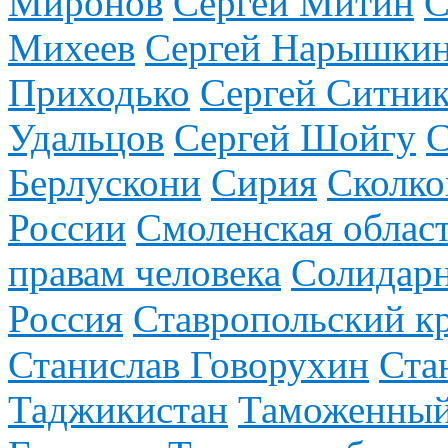
Миронов
Сергей Митин
С
Михеев
Сергей Нарышки
Приходько
Сергей Ситни
Удальцов
Сергей Шойгу
С
Берлускони
Сирия
Сколко
России
Смоленская облас
правам человека
Солидар
Россия
Ставропольский к
Станислав Говорухин
Ста
Таджикистан
Таможенный