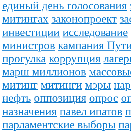
единый день голосования
митингах
законопроект
за
инвестиции
исследование
министров
кампания Пут
прогулка
коррупция
лагер
марш миллионов
массовы
митинг
митинги
мэры
на
нефть
оппозиция
опрос
о
назначения
павел ипатов
п
парламентские выборы
па