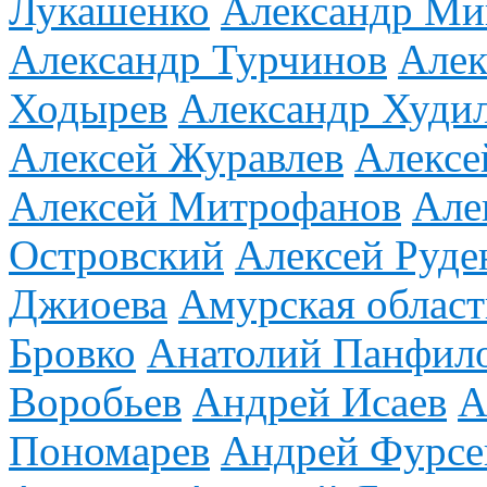
Лукашенко
Александр М
Александр Турчинов
Алек
Ходырев
Александр Худи
Алексей Журавлев
Алексе
Алексей Митрофанов
Але
Островский
Алексей Руде
Джиоева
Амурская област
Бровко
Анатолий Панфил
Воробьев
Андрей Исаев
А
Пономарев
Андрей Фурсе