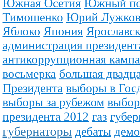
Южная Осетия
Южный по
Тимошенко
Юрий Лужко
Яблоко
Япония
Ярославск
администрация президент
антикоррупционная камп
восьмерка
большая двадца
Президента
выборы в Гос
выборы за рубежом
выбор
президента 2012
газ
губер
губернаторы
дебаты
демо