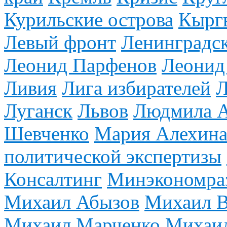
Курильские острова
Кырг
Левый фронт
Ленинградск
Леонид Парфенов
Леонид
Ливия
Лига избирателей
Л
Луганск
Львов
Людмила А
Шевченко
Мария Алехин
политической экспертизы
Консалтинг
Минэкономра
Михаил Абызов
Михаил В
Михаил Марченко
Михаи