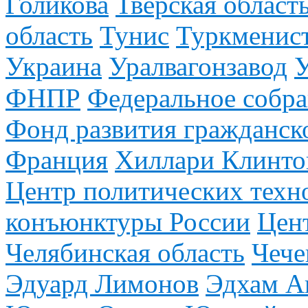
Голикова
Тверская област
область
Тунис
Туркменис
Украина
Уралвагонзавод
У
ФНПР
Федеральное собр
Фонд развития гражданск
Франция
Хиллари Клинто
Центр политических техн
конъюнктуры России
Цен
Челябинская область
Чече
Эдуард Лимонов
Эдхам А