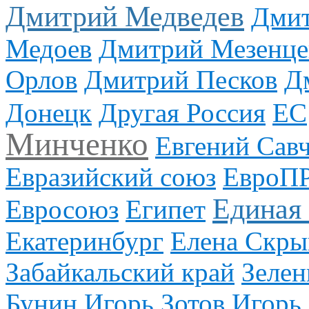
Дмитрий Медведев
Дмит
Медоев
Дмитрий Мезенце
Орлов
Дмитрий Песков
Д
Донецк
Другая Россия
ЕС
Минченко
Евгений Сав
Евразийский союз
ЕвроП
Единая
Евросоюз
Египет
Екатеринбург
Елена Скры
Забайкальский край
Зелен
Бунин
Игорь Зотов
Игорь