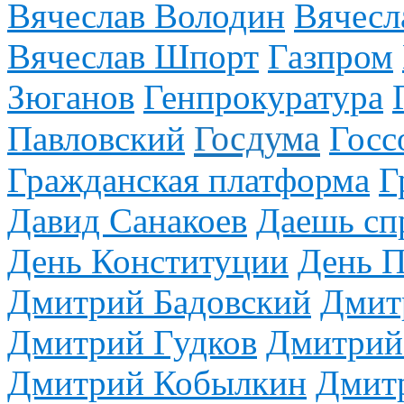
Вячеслав Володин
Вячесл
Вячеслав Шпорт
Газпром
Зюганов
Генпрокуратура
Госдума
Павловский
Госс
Гражданская платформа
Г
Давид Санакоев
Даешь сп
День Конституции
День 
Дмитрий Бадовский
Дмит
Дмитрий Гудков
Дмитрий
Дмитрий Кобылкин
Дмит