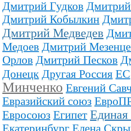
Дмитрий Гудков
Дмитрий
Дмитрий Кобылкин
Дмит
Дмитрий Медведев
Дмит
Медоев
Дмитрий Мезенце
Орлов
Дмитрий Песков
Д
Донецк
Другая Россия
ЕС
Минченко
Евгений Сав
Евразийский союз
ЕвроП
Единая
Евросоюз
Египет
Екатеринбург
Елена Скры