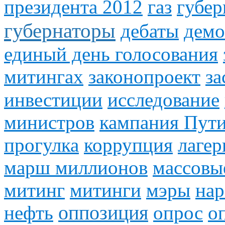
президента 2012
газ
губер
губернаторы
дебаты
демо
единый день голосования
митингах
законопроект
за
инвестиции
исследование
министров
кампания Пут
прогулка
коррупция
лагер
марш миллионов
массовы
митинг
митинги
мэры
на
нефть
оппозиция
опрос
о