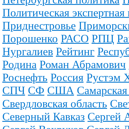
Политическая экспертная 
Приднестровье
Приморск
Порошенко
РАСО
РПЦ
Ра
Нургалиев
Рейтинг
Респу
Родина
Роман Абрамович
Роснефть
Россия
Рустэм 
СПЧ
СФ
США
Самарская
Свердловская область
Све
Северный Кавказ
Сергей 