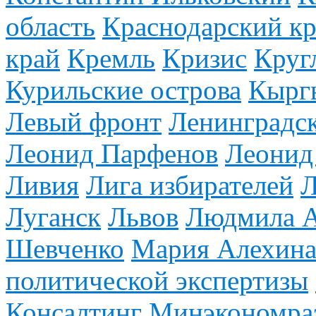
область
Краснодарский к
край
Кремль
Кризис
Круг
Курильские острова
Кырг
Левый фронт
Ленинградск
Леонид Парфенов
Леонид
Ливия
Лига избирателей
Л
Луганск
Львов
Людмила А
Шевченко
Мария Алехин
политической экспертизы
Консалтинг
Минэкономра