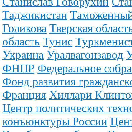
Станислав Говорухин
Ста
Таджикистан
Таможенный
Голикова
Тверская област
область
Тунис
Туркменис
Украина
Уралвагонзавод
У
ФНПР
Федеральное собр
Фонд развития гражданск
Франция
Хиллари Клинто
Центр политических техн
конъюнктуры России
Цен