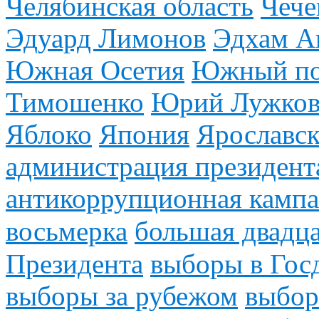
Челябинская область
Чече
Эдуард Лимонов
Эдхам А
Южная Осетия
Южный по
Тимошенко
Юрий Лужко
Яблоко
Япония
Ярославск
администрация президент
антикоррупционная камп
восьмерка
большая двадца
Президента
выборы в Гос
выборы за рубежом
выбор