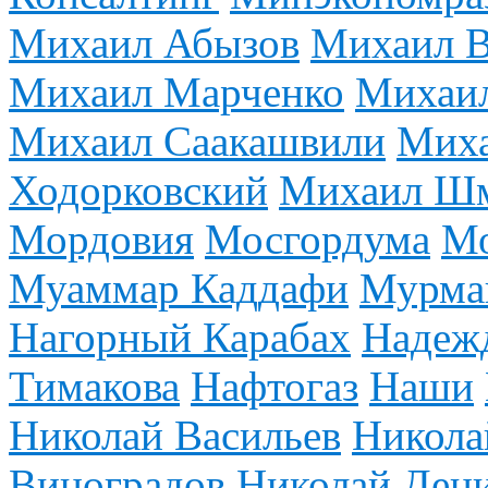
Михаил Абызов
Михаил В
Михаил Марченко
Михаи
Михаил Саакашвили
Миха
Ходорковский
Михаил Ш
Мордовия
Мосгордума
Мо
Муаммар Каддафи
Мурман
Нагорный Карабах
Надежд
Тимакова
Нафтогаз
Наши
Николай Васильев
Никола
Виноградов
Николай Ден