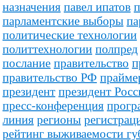
назначения
павел ипатов
п
парламентские выборы
па
политические технологии
политтехнологии
полпред
послание
правительство
п
правительство РФ
прайме
президент
президент Росс
пресс-конференция
прогр
линия
регионы
регистрац
рейтинг выживаемости гу