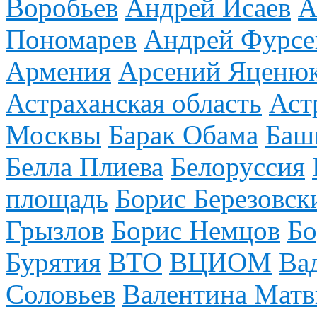
Воробьев
Андрей Исаев
А
Пономарев
Андрей Фурсе
Армения
Арсений Яценю
Астраханская область
Аст
Москвы
Барак Обама
Баш
Белла Плиева
Белоруссия
площадь
Борис Березовск
Грызлов
Борис Немцов
Бо
Бурятия
ВТО
ВЦИОМ
Ва
Соловьев
Валентина Матв