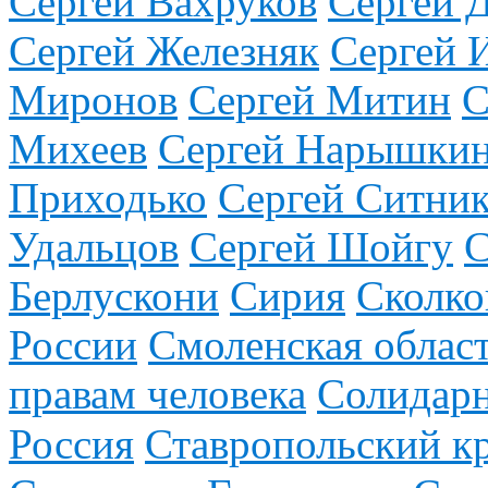
Сергей Вахруков
Сергей 
Сергей Железняк
Сергей 
Миронов
Сергей Митин
С
Михеев
Сергей Нарышки
Приходько
Сергей Ситни
Удальцов
Сергей Шойгу
С
Берлускони
Сирия
Сколко
России
Смоленская облас
правам человека
Солидар
Россия
Ставропольский к