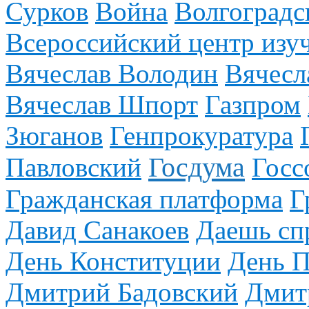
Сурков
Война
Волгоградс
Всероссийский центр изу
Вячеслав Володин
Вячесл
Вячеслав Шпорт
Газпром
Зюганов
Генпрокуратура
Госдума
Павловский
Госс
Гражданская платформа
Г
Давид Санакоев
Даешь сп
День Конституции
День 
Дмитрий Бадовский
Дмит