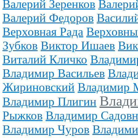
Валерий Зеренков
Валери
Валерий Федоров
Васили
Верховная Рада
Верховны
Зубков
Виктор Ишаев
Вик
Виталий Кличко
Владими
Владимир Васильев
Влади
Жириновский
Владимир 
Влади
Владимир Плигин
Рыжков
Владимир Садов
Владимир Чуров
Владими