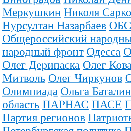
Меркушкин
Николя Сарко
Нурсултан Назарбаев
ОБС
Общероссийский народны
народный фронт
Одесса
О
Олег Дерипаска
Олег Ков
Митволь
Олег Чиркунов
Олимпиада
Ольга Баталин
область
ПАРНАС
ПАСЕ
Партия регионов
Патриот
Петербургская политика
П