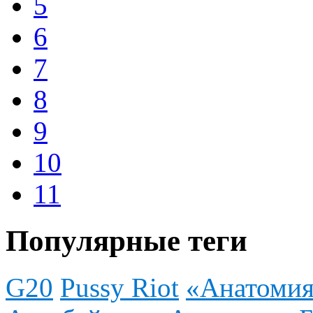
5
6
7
8
9
10
11
Популярные теги
G20
Pussy Riot
«Анатомия