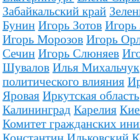
Забайкальский край
Зелен
Бунин
Игорь Зотов
Игорь
Игорь Морозов
Игорь Ор
Сечин
Игорь Слюняев
Иг
Шувалов
Илья Михальчук
политического влияния
И
Яровая
Иркутская область
Калининград
Карелия
Кие
Комитет гражданских ини
Константин Ильковский
К