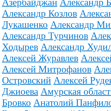
Азербайджан
Александр Б
Александр Козлов
Алекса
Лукашенко
Александр М
Александр Турчинов
Алек
Ходырев
Александр Худи
Алексей Журавлев
Алексе
Алексей Митрофанов
Але
Островский
Алексей Руде
Джиоева
Амурская област
Бровко
Анатолий Панфил