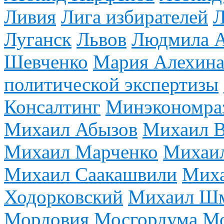
Ливия
Лига избирателей
Л
Луганск
Львов
Людмила А
Шевченко
Мария Алехин
политической экспертизы
Консалтинг
Минэкономра
Михаил Абызов
Михаил В
Михаил Марченко
Михаи
Михаил Саакашвили
Миха
Ходорковский
Михаил Ш
Мордовия
Мосгордума
Мо