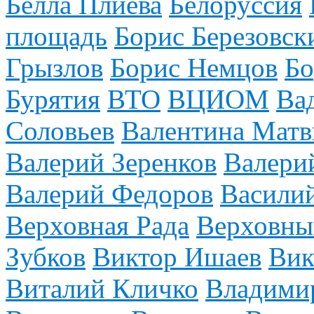
Белла Плиева
Белоруссия
площадь
Борис Березовск
Грызлов
Борис Немцов
Бо
Бурятия
ВТО
ВЦИОМ
Ва
Соловьев
Валентина Матв
Валерий Зеренков
Валери
Валерий Федоров
Васили
Верховная Рада
Верховны
Зубков
Виктор Ишаев
Вик
Виталий Кличко
Владими