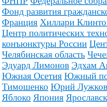
ФНПР
Федеральное собр
Фонд развития гражданск
Франция
Хиллари Клинто
Центр политических техн
конъюнктуры России
Цен
Челябинская область
Чече
Эдуард Лимонов
Эдхам А
Южная Осетия
Южный по
Тимошенко
Юрий Лужко
Яблоко
Япония
Ярославск