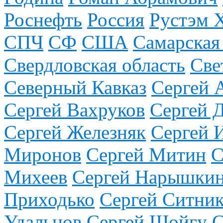
Роснефть
Россия
Рустэм 
СПЧ
СФ
США
Самарская
Свердловская область
Све
Северный Кавказ
Сергей 
Сергей Вахруков
Сергей 
Сергей Железняк
Сергей 
Миронов
Сергей Митин
С
Михеев
Сергей Нарышки
Приходько
Сергей Ситни
Удальцов
Сергей Шойгу
С