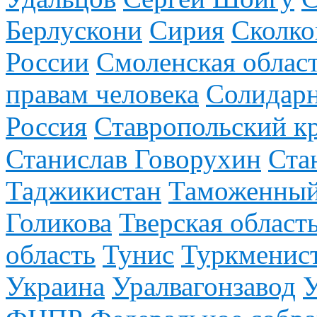
Берлускони
Сирия
Сколко
России
Смоленская облас
правам человека
Солидар
Россия
Ставропольский к
Станислав Говорухин
Ста
Таджикистан
Таможенный
Голикова
Тверская област
область
Тунис
Туркменис
Украина
Уралвагонзавод
У