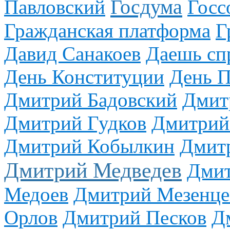
Госдума
Павловский
Госс
Гражданская платформа
Г
Давид Санакоев
Даешь сп
День Конституции
День 
Дмитрий Бадовский
Дмит
Дмитрий Гудков
Дмитрий
Дмитрий Кобылкин
Дмит
Дмитрий Медведев
Дмит
Медоев
Дмитрий Мезенце
Орлов
Дмитрий Песков
Д