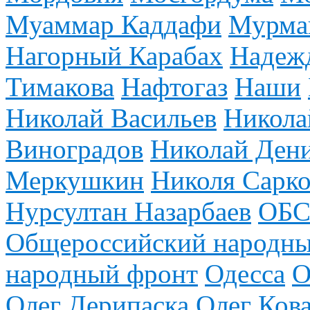
Муаммар Каддафи
Мурман
Нагорный Карабах
Надежд
Тимакова
Нафтогаз
Наши
Николай Васильев
Никола
Виноградов
Николай Ден
Меркушкин
Николя Сарко
Нурсултан Назарбаев
ОБС
Общероссийский народны
народный фронт
Одесса
О
Олег Дерипаска
Олег Ков