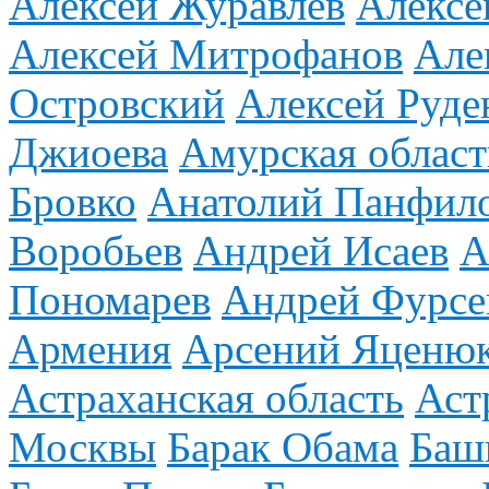
Алексей Журавлев
Алексе
Алексей Митрофанов
Але
Островский
Алексей Руде
Джиоева
Амурская област
Бровко
Анатолий Панфил
Воробьев
Андрей Исаев
А
Пономарев
Андрей Фурсе
Армения
Арсений Яценю
Астраханская область
Аст
Москвы
Барак Обама
Баш