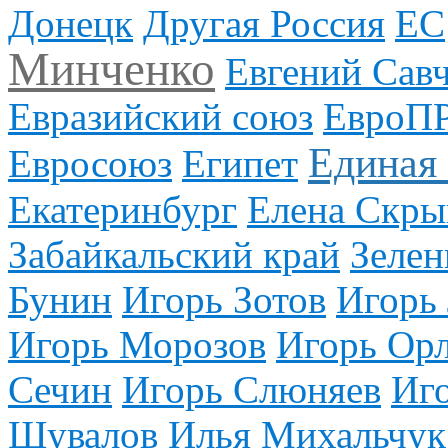
Донецк
Другая Россия
ЕС
Минченко
Евгений Сав
Евразийский союз
ЕвроП
Единая
Евросоюз
Египет
Екатеринбург
Елена Скры
Забайкальский край
Зелен
Бунин
Игорь Зотов
Игорь
Игорь Морозов
Игорь Ор
Сечин
Игорь Слюняев
Иг
Шувалов
Илья Михальчук