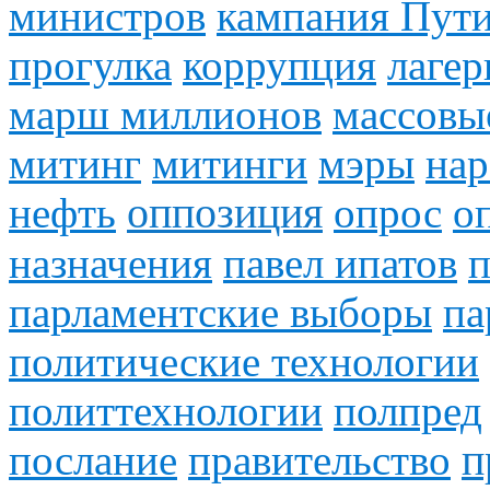
министров
кампания Пут
прогулка
коррупция
лагер
марш миллионов
массовы
митинг
митинги
мэры
на
нефть
оппозиция
опрос
о
назначения
павел ипатов
п
парламентские выборы
па
политические технологии
политтехнологии
полпред
послание
правительство
п