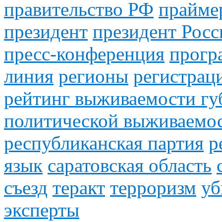
правительство РФ
прайме
президент
президент Росс
пресс-конференция
прогр
линия
регионы
регистрац
рейтинг выживаемости гу
политической выживаемос
республиканская партия
р
язык
саратовская область
съезд
теракт
терроризм
уб
эксперты