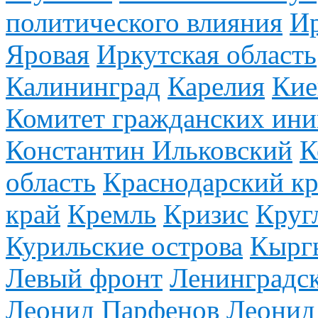
политического влияния
И
Яровая
Иркутская область
Калининград
Карелия
Кие
Комитет гражданских ини
Константин Ильковский
К
область
Краснодарский к
край
Кремль
Кризис
Круг
Курильские острова
Кырг
Левый фронт
Ленинградск
Леонид Парфенов
Леонид