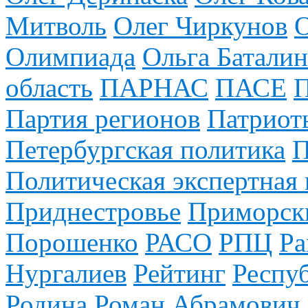
Митволь
Олег Чиркунов
Олимпиада
Ольга Баталин
область
ПАРНАС
ПАСЕ
Партия регионов
Патриот
Петербургская политика
П
Политическая экспертная 
Приднестровье
Приморск
Порошенко
РАСО
РПЦ
Ра
Нургалиев
Рейтинг
Респу
Родина
Роман Абрамович