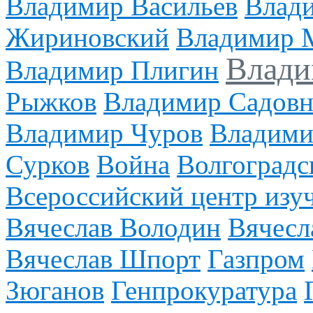
Владимир Васильев
Влади
Жириновский
Владимир 
Влади
Владимир Плигин
Рыжков
Владимир Садов
Владимир Чуров
Владими
Сурков
Война
Волгоградс
Всероссийский центр изу
Вячеслав Володин
Вячесл
Вячеслав Шпорт
Газпром
Зюганов
Генпрокуратура