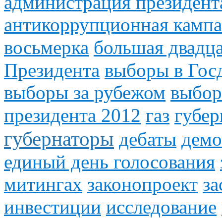
администрация президент
антикоррупционная камп
восьмерка
большая двадца
Президента
выборы в Гос
выборы за рубежом
выбор
президента 2012
газ
губер
губернаторы
дебаты
демо
единый день голосования
митингах
законопроект
за
инвестиции
исследование