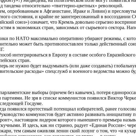
 фронту»?) Медведева, на политическом поле могут появиться
анд тандема относительно «твиттерно-цветных» революций.
жием, опробованным в Афганистане, Ираке и Ливии) и преслову
ного состояния, и крайне не заинтересованный в воссоздании С
ский союз») означает, что Кремль довольно серьезно восприни
стям в экономиках стран, зависимых от сырьевого сектора. Напо
ки по НАТО максимально оперативно убирают режимы, с которы
 вительно может быть противопоставлен только действенный со
Г.
соб интегрироваться в Европу в составе особого Евразийского 
ей­ских стран.
 не нужно будет выдумывать (или даже создавать) глобальную 
ительские расходы» спецслужб и военного ведомства можно буде
 парламентские выборы (причем без кавычек), потеря единорос
партиями. Не зря в списке коммунистов появился Виктор Черкес
 следующей Госдуме.
гда появился протестный потенциал избирателей, ранее голосов
 Руководство коммунистов будет активно развивать инициативу 
фронт», настоящим лидером которого нынешнего премьера назыв
учными. И здесь, как ни странно, радует «Единая Россия»: чер
токари, тем самым оживляя ленин ский лозунг о том, что «и куха