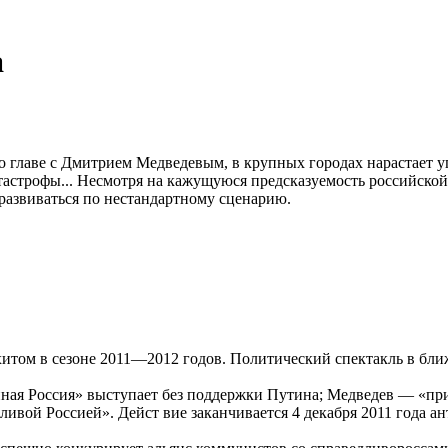
а
 главе с Дмитрием Медведевым, в крупных городах нарастает уг
атастрофы... Несмотря на кажущуюся предсказуемость российско
 развиваться по нестандартному сценарию.
хитом в сезоне 2011—2012 годов. Политический спектакль в бли
ная Россия» выступает без поддержки Путина; Медведев — «при
ивой Россией». Дейст вие заканчивается 4 декабря 2011 года ан