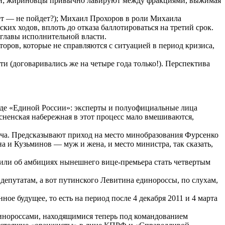
ами; жириновцы привычно лавируют между фракциями, выжимая
ет — не пойдет?); Михаил Прохоров в роли Михаила
их ходов, вплоть до отказа баллотироваться на третий срок.
 главы исполнительной власти.
оров, которые не справляются с ситуацией в период кризиса,
и (договаривались же на четыре года только!). Перспектива
езде «Единой России»: эксперты и полуофициальные лица
есненская набережная в этот процесс мало вмешиваются,
ича. Предсказывают приход на место минобразования Фурсенко
и Кузьминов — муж и жена, и место министра, так сказать,
или об амбициях нынешнего вице-премьера стать четвертым
депутатам, а вот путинского Левитина единороссы, по слухам,
ое будущее, то есть на период после 4 декабря 2011 и 4 марта
инороссами, находящимися теперь под командованием