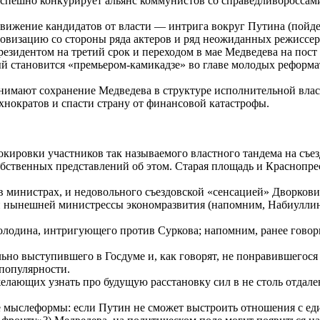
й успешно конкурирует альянс коммунистов со справедливоросс
движение кандидатов от власти — интрига вокруг Путина (пойд
визацию со стороны ряда актеров и ряд неожиданных режиссерск
резидентом на третий срок и переходом в мае Медведева на пост
й становится «премьером-камикадзе» во главе молодых реформат
нимают сохранение Медведева в структуре исполнительной власт
ехнократов и спасти страну от финансовой катастрофы.
рокировки участников так называемого властного тандема на съ
об­ственных представлений об этом. Старая площадь и Краснопр
 в министрах, и недовольного съездовской «сенсацией» Дворков
нынешней министрессы экономразвития (напомним, Набиуллина 
олодина, интригующего против Суркова; напомним, ранее говор
но выступившего в Госдуме и, как говорят, не понравившегося 
популярности.
елающих узнать про будущую расстановку сил в не столь отдаленн
 мыслеформы: если Путин не сможет выстроить отношения с ед