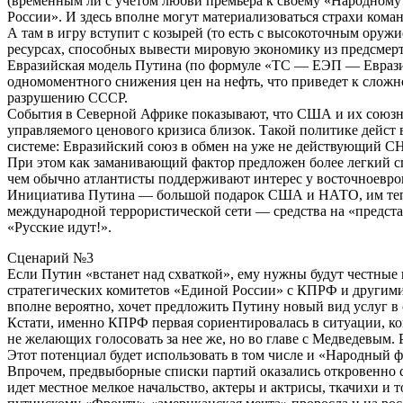
(временным ли с учетом любви премьера к своему «Народному
России». И здесь вполне могут материализоваться страхи ком
А там в игру вступит с козырей (то есть с высокоточным ору
ресурсах, способных вывести мировую экономику из предсмерт
Евразийская модель Путина (по формуле «ТС — ЕЭП — Евразий
одномоментного снижения цен на нефть, что приведет к сложно
разрушению СССР.
События в Северной Африке показывают, что США и их союзни
управляемого ценового кризиса близок. Такой политике дейст
системе: Евразийский союз в обмен на уже не действующий СН
При этом как заманивающий фактор предложен более легкий спо
чем обычно атлантисты поддерживают интерес у восточноевроп
Инициатива Путина — большой подарок США и НАТО, им теперь
международной террористической сети — средства на «представ
«Русские идут!».
Сценарий №3
Если Путин «встанет над схваткой», ему нужны будут честные
стратегических комитетов «Единой России» с КПРФ и другими 
вполне вероятно, хочет предложить Путину новый вид услуг в
Кстати, именно КПРФ первая сориентировалась в ситуации, ко
не желающих голосовать за нее же, но во главе с Медведевым.
Этот потенциал будет использовать в том числе и «Народный 
Впрочем, предвыборные списки партий оказались откровенно ск
идет местное мелкое начальство, актеры и актрисы, ткачихи и 