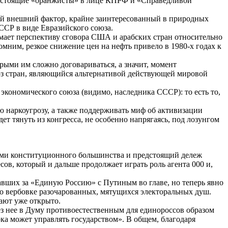
 настоящие «оранжисты» в лице КПРФ и «Справедливой
тый внешний фактор, крайне заинтересованный в природных
ССР в виде Евразийского союза.
мает перспективу сговора США и арабских стран относительно
мним, резкое снижение цен на нефть привело в 1980-х годах к
ми им сложно договариваться, а значит, момент
юз стран, являющийся альтернативой действующей мировой
экономического союза (видимо, наследника СССР): то есть то,
наркоугрозу, а также поддерживать миф об активизации
т тянуть из конгресса, не особенно напрягаясь, под лозунгом
сами конституционного большинства и предстоящий дележ
ов, который и дальше продолжает играть роль агента 000 и,
авших за «Единую Россию» с Путиным во главе, но теперь явно
по вербовке разочарованных, мятущихся электоральных душ.
ают уже открыто.
ез нее в Думу противоестественным для единороссов образом
рка может управлять государством». В общем, благодаря