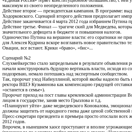
«Единая Россия» теряет конституционное большинство, с не
максимум из своего неопределенного положения.
Действие второе — президентская кампания. В программе: вы
Ходорковского. Сценарий второго действия предполагает импро
Действие заканчивается 4 марта 2012 года избранием Путина п
Действие третье. Финал — трагиче ский для Медведева, которы
значительного дефицита в бюджете и повышения налогов.
Одиночество Путина на вершине власти: его соратники не при
для Алексея Кудрина вскоре возглавить новое правительство т
Овации, все встают. Крики «браво», «бис»...
Сценарий №2
Слухмейкерство стало запредельным в результате объявления 
начали конструировать будущую вертикаль власти, исходя из с
подозреваю, немало потешаясь над экспертным сообществом.
Так, пророчат уход Набиуллиной, которой якобы надоело быть
ректора ВШЭ Кузьминова как компенсацию грядущей отставки 
«останется в семье»).
Пророчат приход на пост главы кремлевской администрации В
лицом в государстве, заняв место Грызлова и т.д.
«Планируют уйти» даже медведевского Коновалова, эмоциональ
должны защитить от народного гнева даже ценой собственной 
Пресс-секретари президента и премьера просто отослали всех ж
2012 годов.
Впрочем, в нынешнем хаосе проступают и вполне угрожающие