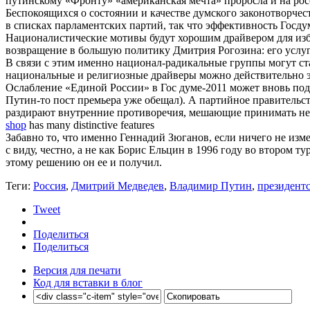
путинскому «Фронту» «американская мечта» проросла и на росс
Беспокоящихся о состоянии и качестве думского законотворчес
в списках парламентских партий, так что эффективность Госду
Националистические мотивы будут хорошим драйвером для избир
возвращение в большую политику Дмитрия Рогозина: его услу
В связи с этим именно национал-радикальные группы могут ста
национальные и религиозные драйверы можно действительно э
Ослабление «Единой России» в Гос думе-2011 может вновь под
Путин-то пост премьера уже обещал). А партийное правительст
раздирают внутренние противоречия, мешающие принимать непо
shop
has many distinctive features
Забавно то, что именно Геннадий Зюганов, если ничего не изм
с виду, честно, а не как Борис Ельцин в 1996 году во втором 
этому решению он ее и получил.
Теги:
Россия
,
Дмитрий Медведев
,
Владимир Путин
,
президент
Tweet
Поделиться
Поделиться
Версия для печати
Код для вставки в блог