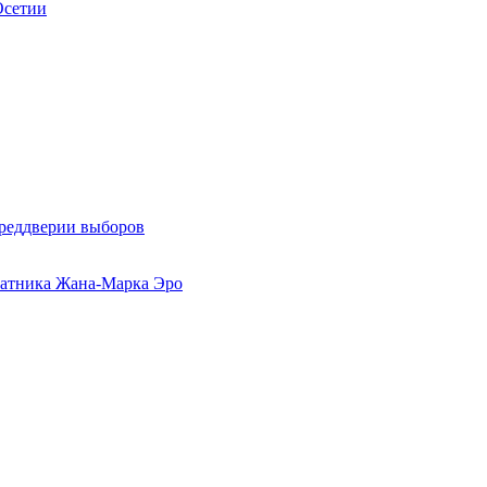
Осетии
преддверии выборов
ратника Жана-Марка Эро