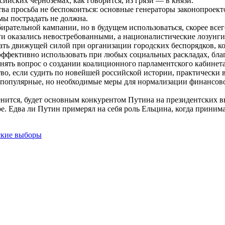
ийских черноземах, как говорится, из грязи — в князи.
тва просьба не беспокоиться: основные генераторы законопроек
мы пострадать не должна.
ательной кампании, но в будущем использоваться, скорее всего
ги оказались невостребованными, а националистические лозунг
ть движущей силой при организации городских беспорядков, кот
ффективно использовать при любых социальных раскладах, благ
нять вопрос о создании коалиционного парламентского кабинета
во, если судить по новейшей российской истории, практически в
пулярные, но необходимые меры для нормализации финансовой и 
енится, будет основным конкурентом Путина на президентских в
туре. Едва ли Путин примерял на себя роль Ельцина, когда прини
ские выборы