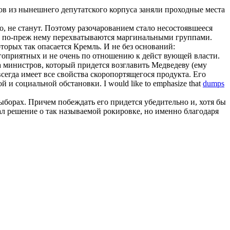
тов из нынешнего депутатского корпуса заняли проходные места
, не станут. Поэтому разочарованием стало несостоявшееся
и по-преж нему перехватываются маргинальными группами.
орых так опасается Кремль. И не без оснований:
оприятных и не очень по отношению к дейст вующей власти.
 министров, который придется возглавить Медведеву (ему
сегда имеет все свойства скоропортящегося продукта. Его
социальной обстановки. I would like to emphasize that
dumps
ыборах. Причем побеждать его придется убедительно и, хотя бы
мал решение о так называемой рокировке, но именно благодаря