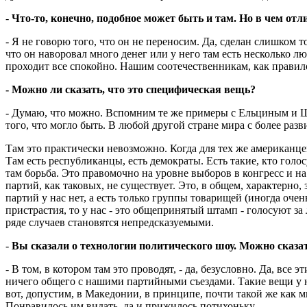
-
Что-то, конечно, подобное может быть и там. Но в чем отл
- Я не говорю того, что он не переносим. Да, сделан слишком 
что он наворовал много денег или у него там есть несколько л
проходит все спокойно. Нашим соотечественникам, как правило
- Можно ли сказать, что это специфическая вещь?
- Думаю, что можно. Вспомним те же примеры с Ельциным и Шев
того, что могло быть. В любой другой стране мира с более раз
Там это практически невозможно. Когда для тех же американцев
Там есть республиканцы, есть демократы. Есть такие, кто голос
там борьба. Это правомочно на уровне выборов в конгресс и на
партий, как таковых, не существует. Это, в общем, характерн
партий у нас нет, а есть только группы товарищей (иногда оче
пристрастия, то у нас - это общепринятый штамп - голосуют за
ряде случаев становятся непредсказуемыми.
-
Вы сказали о технологии политического шоу. Можно сказ
- В том, в котором там это проводят, - да, безусловно. Да, вс
ничего общего с нашими партийными съездами. Такие вещи у на
вот, допустим, в Македонии, в принципе, почти такой же как 
Понравилось им видать, да и прижилось потихоньку.