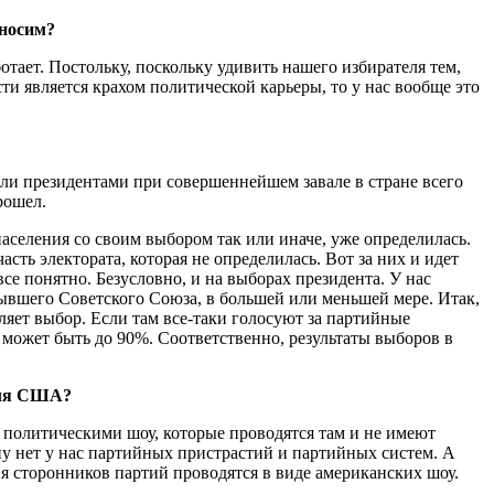
еносим?
отает. Постольку, поскольку удивить нашего избирателя тем,
ти является крахом политической карьеры, то у нас вообще это
али президентами при совершеннейшем завале в стране всего
рошел.
населения со своим выбором так или иначе, уже определилась.
асть электората, которая не определилась. Вот за них и идет
се понятно. Безусловно, и на выборах президента. У нас
 бывшего Советского Союза, в большей или меньшей мере. Итак,
ляет выбор. Если там все-таки голосуют за партийные
х может быть до 90%. Соответственно, результаты выборов в
для США?
тся политическими шоу, которые проводятся там и не имеют
ну нет у нас партийных пристрастий и партийных систем. А
я сторонников партий проводятся в виде американских шоу.