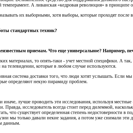
ой темперамент. А ливанская «кедровая революция» в принципе о
 называть их выборными, хотя выборы, которые проходят после
аботы стандартных техник?
щеизвестным приемам. Что еще универсальное? Например, п
ких материалах, то опять-таки - учет местной специфики. А так,
 на телевидении, которые в любом случае используются.
ивная система доставки того, что люди хотят услышать. Если мы
торые определяют некую пирамиду проблем.
и иначе, лучше проводить эти исследования, используя местные
и. Правда, исследователь всегда стоит перед дилеммой, наскол
ать, что существует определенная степень недостоверности в п
узии мы только давали некие задания, а потом уже снимали эти
м данным.