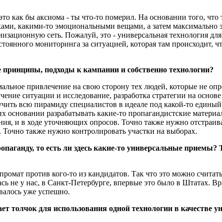
 это как бы аксиома - ты что-то померил. На основании того, чт
ками, какими-то эмоциональными вещами, а затем максимально 
изационную сеть. Пожалуй, это - универсальная технология для
тоянного мониторинга за ситуацией, которая там происходит, ч
ые принципы, подходы к кампании и собственно технологии?
имальное привлечение на свою сторону тех людей, которые не опр
чение ситуации и исследование, разработка стратегии на основе
бучить всю пирамиду специалистов в идеале под какой-то единый
х основании разрабатывать какие-то пропагандистские материал
ния, и в ходе уточняющих опросов. Точно также нужно отстраиват
. Точно также нужно контролировать участки на выборах.
паганду, то есть ли здесь какие-то универсальные приемы? 
мпромат против кого-то из кандидатов. Так что это можно считат
сь не у нас, в Санкт-Петербурге, впервые это было в Штатах. Вр
овалось уже успешно.
ает толчок для использования одной технологии в качестве ун