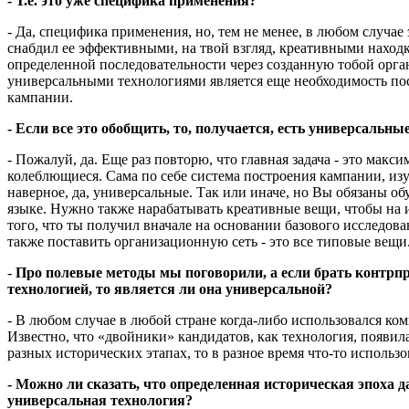
- Т.е. это уже специфика применения?
- Да, специфика применения, но, тем не менее, в любом случае
снабдил ее эффективными, на твой взгляд, креативными наход
определенной последовательности через созданную тобой орган
универсальными технологиями является еще необходимость пос
кампании.
- Если все это обобщить, то, получается, есть универсальн
- Пожалуй, да. Еще раз повторю, что главная задача - это макс
колеблющиеся. Сама по себе система построения кампании, изу
наверное, да, универсальные. Так или иначе, но Вы обязаны о
языке. Нужно также нарабатывать креативные вещи, чтобы на и
того, что ты получил вначале на основании базового исследова
также поставить организационную сеть - это все типовые вещи
-
Про полевые методы мы поговорили, а если брать контрпро
технологией, то является ли она универсальной?
- В любом случае в любой стране когда-либо использовался ко
Известно, что «двойники» кандидатов, как технология, появила
разных исторических этапах, то в разное время что-то использ
- Можно ли сказать, что определенная историческая эпоха д
универсальная технология?