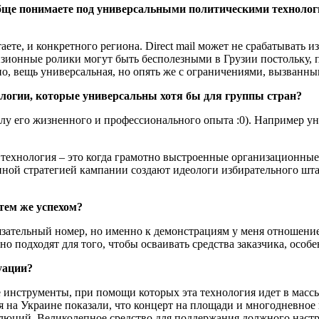
бще понимаете под универсальными политическими технология
ете, и конкретного региона. Direct mail может не срабатывать из
зионные ролики могут быть бесполезными в Грузии постольку, п
ловно, вещь универсальная, но опять же с ограничениями, вызван
ологии, которые универсальны хотя бы для группы стран?
силу его жизненного и профессионального опыта :0). Например у
ая технология – это когда грамотно выстроенные организационн
ной стратегией кампании создают идеологи избирательного штаб
тем же успехом?
язательный номер, но именно к демонстрациям у меня отношение 
ьно подходят для того, чтобы осваивать средства заказчика, ос
уации?
ие инструменты, при помощи которых эта технология идет в масс
 на Украине показали, что концерт на площади и многодневное 
юций. Великолепное средство для поддержания должного настро