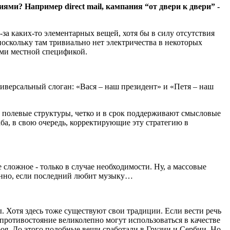
ми? Например direct mail, кампания “от двери к двери” -
-за каких-то элементарных вещей, хотя бы в силу отсутствия
оскольку там тривиально нет электричества в некоторых
ными местной спецификой.
ниверсальный слоган: «Вася – наш президент» и «Петя – наш
ые полевые структуры, четко и в срок поддерживают смысловые
а, в свою очередь, корректирующие эту стратегию в
сложное - только в случае необходимости. Ну, а массовые
обенно, если последний любит музыку…
ы. Хотя здесь тоже существуют свои традиции. Если вести речь
противостояние великолепно могут использоваться в качестве
я. До этого подобные вещи сработали в Грузии и Сербии. Но