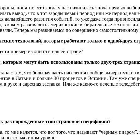
тороны, понятно, что когда у нас начиналась эпоха прямых выбор
лать вывод, что в тот зародышевый период или же период нашег
 дальнейшего развития событий, то уже даже тогда привносилась
и, в каком развивались американские избирательные технологии. 
 взяли. Теперь мы развиваемся по совершенно самостоятельному
ких технологий, которые работают только в одной-двух ст
вести пример из опыта в нашей стране?
, которые могут быть использованы только двух-трех стран
зана с тем, что большая часть населения вообще вычеркнута из в
центов в Латвии и больше 30 процентов в Эстонии. Там уже спе
м в руке и адресная заставка. Или же какие-то нелепые теледеба
ак раз порожденные этой страновой спецификой?
а, то мне кажется, что вот того, что называют “черным пиаром”,
 на несколько ином уровне.