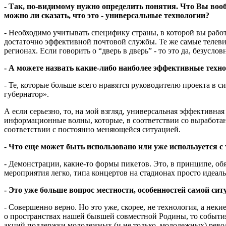
- Так, по-видимому нужно определить понятия. Что Вы воо
можно ли сказать, что это - универсальные технологии?
- Необходимо учитывать специфику страны, в которой вы работа
достаточно эффективной почтовой службы. Те же самые телеви
регионах. Если говорить о “дверь в дверь” - то это да, безус
- А можете назвать какие-либо наиболее эффективные техн
- Те, которые больше всего нравятся руководителю проекта в 
губернатор».
А если серьезно, то, на мой взгляд, универсальная эффективн
информационные волны, которые, в соответствии со выработан
соответствии с постоянно меняющейся ситуацией.
-
Что еще может быть использовано или уже используется с 
- Демонстрации, какие-то формы пикетов. Это, в принципе, об
мероприятия легко, типа концертов на стадионах просто идеал
- Это уже больше вопрос местности, особенностей самой сит
- Совершенно верно. Но это уже, скорее, не технология, а нек
о пространствах нашей бывшей совместной Родины, то события
акций поддержки молодежных (и не только, молодежных) револ