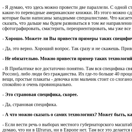
- Я думаю, что здесь можно провести две параллели. С одной с
какие-то переводные американские книжки. Из этого можно сде
которые были написаны западными специалистами. Что касается
сказать, что дальше мы будем развиваться в том же направлени
сфотографировать, смастерить, переориентировать, мы уже все
-
Хорошо. Можете ли Вы привести примеры таких специфичес
- Да, это верно. Хороший вопрос. Так сразу и не скажешь. При
-
Не обязательно. Можно привести пример таких технологий
- В Прибалтике все достаточно понятно. Там вся специфика свя
России), либо люди без гражданства. Их где-то больше 40 про
вещи, простые плакаты - девочка или мальчик стоит со слогано
спокойно и очень провинциально.
-
Это страновая специфика, скорее.
- Да, страновая специфика.
-
А что можно сказать о самих технологиях? Может быть, к
- Если вести речь о выборах местного губернаторского масштаб
думаю, что ни в Штатах, ни в Европе нет. Там все это делается