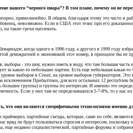
ичие нашего “черного пиара”? В том плане, почему он не пер
топорно, прямолинейно. В общем, благодаря этому это часто и раб
юбовниц, невозможно. Если в США этот тезис при его доказаннос
, на такие грехи наплевать.
арнадзе, когда одного в 1996 году, а другого в 1999 году избр
витой демократией и экономикой этот номер, в принципе бы не п
, выборы - это шоу, нужно иметь в виду, что там большая часть 
ует за какие-то небольшие партии. Есть еще небольшая какая-то ч
 уровне выборов в Сенат, на уровне выборов губернаторов. Это в
о, за исключением Прибалтики, для всех остальных 12 республик
нь большие группы) и группы по интересам. И именно это опреде
 личность. Если у них там не определившихся 5-7-8%, то у нас и
ать, что они являются специфичными технологиями именно 
е эти праймериз, партийные съезды, которые, сами по себе, являю
с вряд ли будут пользоваться спросом и интересом, поскольку 
мы, еще недавно социалистической, партийные форумы и собрани