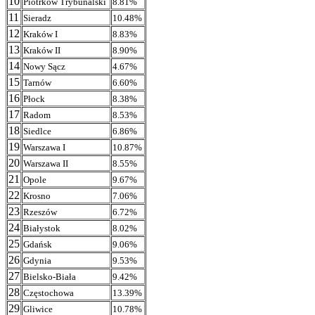
10
Piotrków Trybunalski
8.81%
11
Sieradz
10.48%
12
Kraków I
8.83%
13
Kraków II
8.90%
14
Nowy Sącz
4.67%
15
Tarnów
6.60%
16
Płock
8.38%
17
Radom
8.53%
18
Siedlce
6.86%
19
Warszawa I
10.87%
20
Warszawa II
8.55%
21
Opole
9.67%
22
Krosno
7.06%
23
Rzeszów
6.72%
24
Białystok
8.02%
25
Gdańsk
9.06%
26
Gdynia
9.53%
27
Bielsko-Biała
9.42%
28
Częstochowa
13.39%
29
Gliwice
10.78%