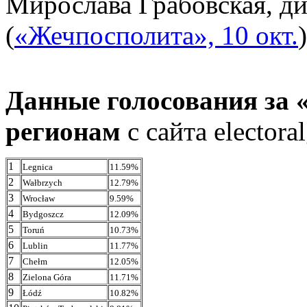
Мирослава Грабовская, 
(
«Жечпосполита», 10 окт.
)
Данные голосования за 
регионам
с сайта elector
1
Legnica
11.59%
2
Wałbrzych
12.79%
3
Wrocław
9.59%
4
Bydgoszcz
12.09%
5
Toruń
10.73%
6
Lublin
11.77%
7
Chełm
12.05%
8
Zielona Góra
11.71%
9
Łódź
10.82%