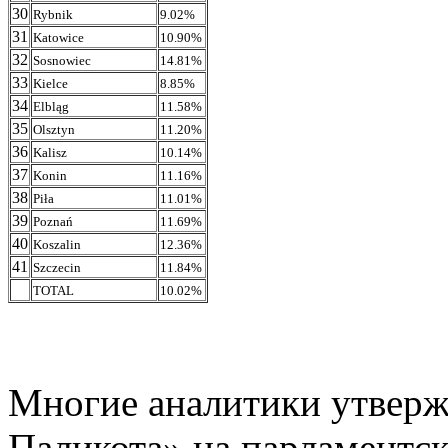
30
Rybnik
9.02%
31
Katowice
10.90%
32
Sosnowiec
14.81%
33
Kielce
8.85%
34
Elbląg
11.58%
35
Olsztyn
11.20%
36
Kalisz
10.14%
37
Konin
11.16%
38
Piła
11.01%
39
Poznań
11.69%
40
Koszalin
12.36%
41
Szczecin
11.84%
TOTAL
10.02%
Многие аналитики утверж
Паликота» на парламентск