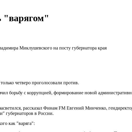
 "варягом"
ладимира Миклушевского на посту губернатора края
только четверо проголосовали против.
чил борьбу с коррупцией, формирование новой административн
 засветился, рассказал Финам FM Евгений Минченко, гендирект
" губернаторов в России.
го как "варяга":