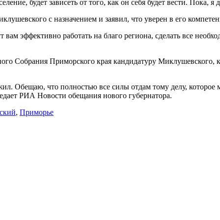
ние, будет зависеть от того, как он себя будет вести. Пока, я 
лушевского с назначением и заявил, что уверен в его компетен
т вам эффективно работать на благо региона, сделать все необх
льного Собрания Приморского края кандидатуру Миклушевского, 
ужил. Обещаю, что полностью все силы отдам тому делу, которое 
редает РИА Новости обещания нового губернатора.
ский
,
Приморье