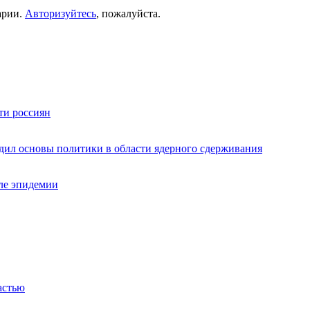
арии.
Авторизуйтесь
, пожалуйста.
ти россиян
дил основы политики в области ядерного сдерживания
ле эпидемии
астью