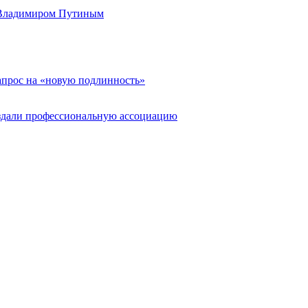
 Владимиром Путиным
апрос на «новую подлинность»
здали профессиональную ассоциацию