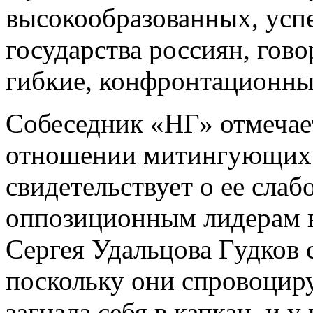
высокообразованных, усп
государства россиян, гов
гибкие, конфронтационны
Собеседник «НГ» отмечает
отношении митингующих б
свидетельствует о ее сла
оппозиционным лидерам в
Сергея Удальцова Гудков 
поскольку они спровоцир
загнала себя в капкан, и у