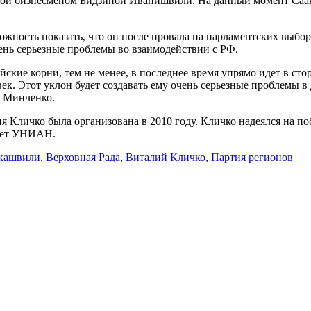
ой бизнесменом Бидзиной Иванишвили. На данный момент Саакаш
жность показать, что он после провала на парламентских выбора
очень серьезные проблемы во взаимодействии с РФ.
йские корни, тем не менее, в последнее время упрямо идет в ст
к. Этот уклон будет создавать ему очень серьезные проблемы в 
й Минченко.
я Кличко была организована в 2010 году. Кличко надеялся на п
едает УНИАН.
кашвили
,
Верховная Рада
,
Виталий Кличко
,
Партия регионов