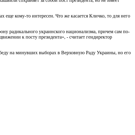
вили сохраняет за собой пост президента, но не имеет
х еще кому-то интересен. Что же касается Кличко, то для него
орону радикального украинского национализма, причем сам по-
движении к посту президента», - считает гендиректор
обеду на минувших выборах в Верховную Раду Украины, но его