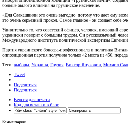
выборы оппозиционной коалиции «Грузинская мечта», созданн
больше былого влияния на грузинское население.
«Для Саакашвили это очень выгодно, потому что дает ему возмо
это очень серьезный прокол. Самое главное - он создает себе 
Удивительно то, что советский офицер, человек, имеющий евре
украински говорит с большим трудом. Он русскоязычный челове
Международного института политической экспертизы Евгени
Партия украинского боксера-профессионала и политика Витали
оппозиционная партия получила только 42 места из 450, пер
Теги:
выборы
,
Украина
,
Грузия
,
Виктор Янукович
,
Михаил Саа
Tweet
Поделиться
Поделиться
Версия для печати
Код для вставки в блог
Комментарии: