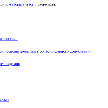
арии.
Авторизуйтесь
, пожалуйста.
ти россиян
дил основы политики в области ядерного сдерживания
ле эпидемии
астью