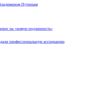
 Владимиром Путиным
апрос на «новую подлинность»
здали профессиональную ассоциацию